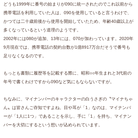
どうも1999年に番号の始まりが090に統一されたのでこれ以前から
携帯電話を利用していた人は、090を使用していると言うわけで、
かつては二十歳前後から使用を開始していたため、年齢40歳以上が
多くなっているという道理のようです。
2002年には080が追加、13年には、070が加わっています。2020年
9月現在では、携帯電話の契約台数が1億8917万台だそうで番号も
足りなくなるのです。
もっとも書類に履歴等を記載する際に、昭和○○年生まれと3代前の
年号で書くわけですから090など気にもならないですが。
ちなみに、マイナンバーのキャラクターの白うさぎの〝マイナちゃ
ん〟は皆さんご存知ですよね。目や耳が「1」なのは、マイナンバ
ーが「1人に1つ」であることを示し、手に「1」を持ち、マイナン
バーを大切にするという想いが込められています。