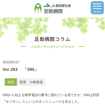
MENU
足助病院コラム
Asuke Hospital column
2022/01/17
Vol.263 「090」
執筆
院長 小林真哉
090から始まる携帯電話の番号に慣れている僕ですが、090は所謂
〝オジサン〟らしいとのネットニュースを見ました。