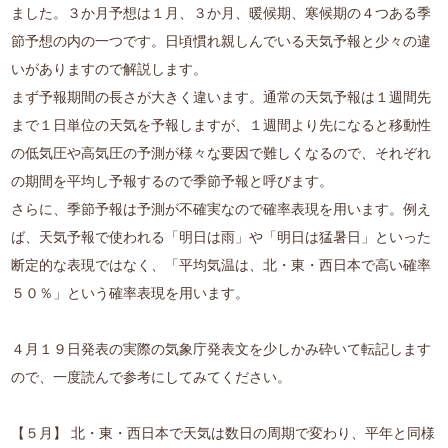
ました。３か月予想は１月、３か月、暖候期、寒候期の４つある季
節予想の内の一つです。日頃慣れ親しんでいる天気予報と少々の違
いがありますので解説します。
まず予報期間の長さが大きく違います。通常の天気予報は１週間先
まで１日単位の天気を予報しますが、１週間より先になると移動性
の低気圧や高気圧の予測が様々な要因で難しくなるので、それぞれ
の期間を平均し予報するので季節予報と呼びます。
さらに、季節予報は予測が不確実なので確率表現を用います。例え
ば、天気予報で使われる「明日は雨」や「明日は猛暑日」といった
断定的な表現ではなく、「平均気温は、北・東・西日本で高い確率
５０％」という確率表現を用います。
４月１９日発表の実際の気象庁発表文を少しかみ砕いて転記します
ので、一度読んで参考にしてみてください。
【５月】 北・東・西日本で天気は数日の周期で変わり、平年と同様