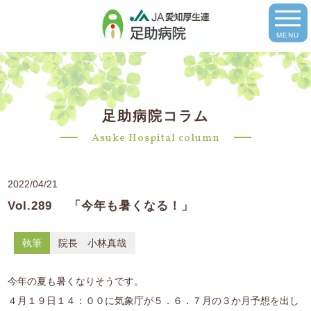
MENU
足助病院コラム
Asuke Hospital column
2022/04/21
Vol.289 「今年も暑くなる！」
執筆
院長 小林真哉
今年の夏も暑くなりそうです。
４月１９日１４：００に気象庁が５．６．７月の３か月予想を出し