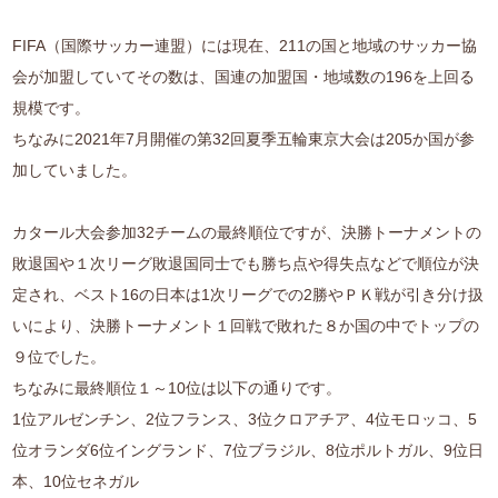
FIFA（国際サッカー連盟）には現在、211の国と地域のサッカー協
会が加盟していてその数は、国連の加盟国・地域数の196を上回る
規模です。
ちなみに2021年7月開催の第32回夏季五輪東京大会は205か国が参
加していました。
カタール大会参加32チームの最終順位ですが、決勝トーナメントの
敗退国や１次リーグ敗退国同士でも勝ち点や得失点などで順位が決
定され、ベスト16の日本は1次リーグでの2勝やＰＫ戦が引き分け扱
いにより、決勝トーナメント１回戦で敗れた８か国の中でトップの
９位でした。
ちなみに最終順位１～10位は以下の通りです。
1位アルゼンチン、2位フランス、3位クロアチア、4位モロッコ、5
位オランダ6位イングランド、7位ブラジル、8位ポルトガル、9位日
本、10位セネガル