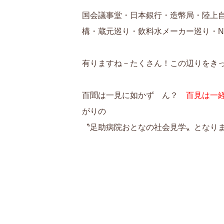
国会議事堂・日本銀行・造幣局・陸上自
構・蔵元巡り・飲料水メーカー巡り・N
有りますね－たくさん！この辺りをき
百聞は一見に如かず ん？
百見は一経験
がりの
〝足助病院おとなの社会見学〟となり