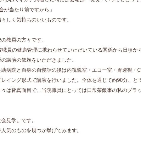
集合が当たり前ですから」
清々しく気持ちのいいものです。
校の教員の方々です。
学校職員の健康管理に携わらせていただいている関係から日頃か
形の講演の依頼をいただきました。
助病院と自身の自慢話の後は内視鏡室・エコー室・胃透視・CT
プレイング形式で講演を行いました。全体を通じて約90分、と
方々は皆真面目で、当院職員にとっては日常茶飯事の私のブラ
）
社会見学〟です。
が人気のものを幾つか挙げてみます。