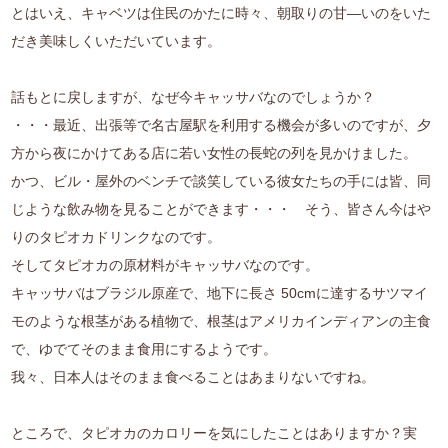
とはいえ、キャベツは住民のかたに時々、朝取りの甘―いのをいた
だき美味しくいただいています。
話もとに戻しますが、なぜ今キャッサバなのでしょうか？
・・・最近、出張等で名古屋駅を利用する機会が多いのですが、夕
方から夜にかけてある店に若い女性の長蛇の列を見かけました。
かつ、ビル・屋外のベンチで談笑している彼女たちの手には皆、同
じような飲み物を見ることができます・・・ そう、皆さん今はや
りのタピオカドリンクなのです。
そしてタピオカの原材料がキャッサバなのです。
キャッサバはブラジル原産で、地下に長さ 50cmに達するサツマイ
モのような根茎がある植物で、根茎はアメリカインディアンの主食
で、ゆでてそのまま食用にするようです。
我々、日本人はそのまま食べることはあまりないですね。
ところで、タピオカのカロリーを気にしたことはありますか？実