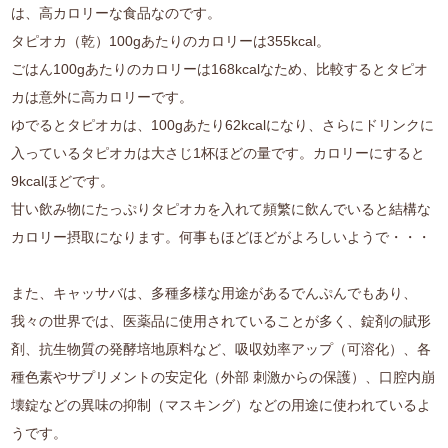
は、高カロリーな食品なのです。
タピオカ（乾）100gあたりのカロリーは355kcal。
ごはん100gあたりのカロリーは168kcalなため、比較するとタピオ
カは意外に高カロリーです。
ゆでるとタピオカは、100gあたり62kcalになり、さらにドリンクに
入っているタピオカは大さじ1杯ほどの量です。カロリーにすると
9kcalほどです。
甘い飲み物にたっぷりタピオカを入れて頻繁に飲んでいると結構な
カロリー摂取になります。何事もほどほどがよろしいようで・・・
また、キャッサバは、多種多様な用途があるでんぷんでもあり、
我々の世界では、医薬品に使用されていることが多く、錠剤の賦形
剤、抗生物質の発酵培地原料など、吸収効率アップ（可溶化）、各
種色素やサプリメントの安定化（外部 刺激からの保護）、口腔内崩
壊錠などの異味の抑制（マスキング）などの用途に使われているよ
うです。