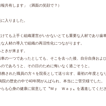
情報共有します」（満面の笑顔で？）
悦に入りました。
欠けても上手く組織運営がいかないとても重要な人材であり歯
たな人材の導入で組織の再活性化につながります。
るときが来ます。
歯車の一つであったとしても、そこを去った後、自分自身およ
るのであろうと、その日のために悔いなく過ごそうと。
勤務された職員の方々を院長として送り出す、最初の年度とな
助病院の歴史の中で40年間がんばられ、本当にご苦労様でした。
からも心身の健康に留意して〝Ｍｙ Ｗａｙ〟を邁進してくだ