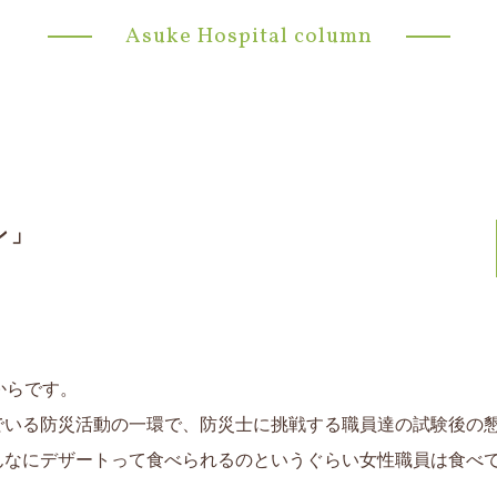
Asuke Hospital column
ン」
話からです。
でいる防災活動の一環で、防災士に挑戦する職員達の試験後の
んなにデザートって食べられるのというぐらい女性職員は食べ