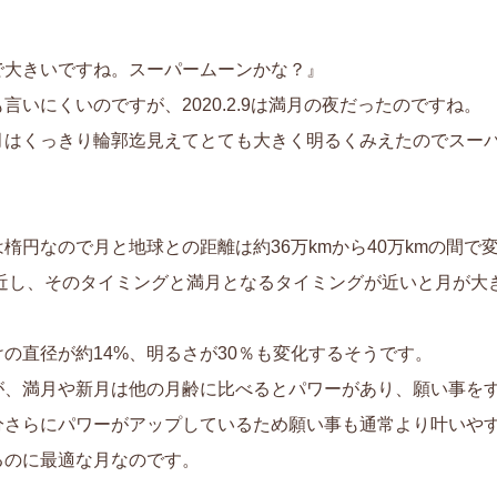
で大きいですね。スーパームーンかな？』
いにくいのですが、2020.2.9は満月の夜だったのですね。
月はくっきり輪郭迄見えてとても大きく明るくみえたのでスー
楕円なので月と地球との距離は約36万kmから40万kmの間で
最接近し、そのタイミングと満月となるタイミングが近いと月が
の直径が約14%、明るさが30％も変化するそうです。
が、満月や新月は他の月齢に比べるとパワーがあり、願い事を
分さらにパワーがアップしているため願い事も通常より叶いや
るのに最適な月なのです。