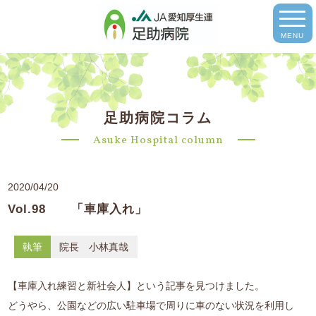
MENU
足助病院コラム
Asuke Hospital column
2020/04/20
Vol.98 「車庫入れ」
執筆
院長 小林真哉
【車庫入れ練習と新社会人】という記事を見つけました。
どうやら、公園などの広い駐車場で周りに車のない状況を利用し