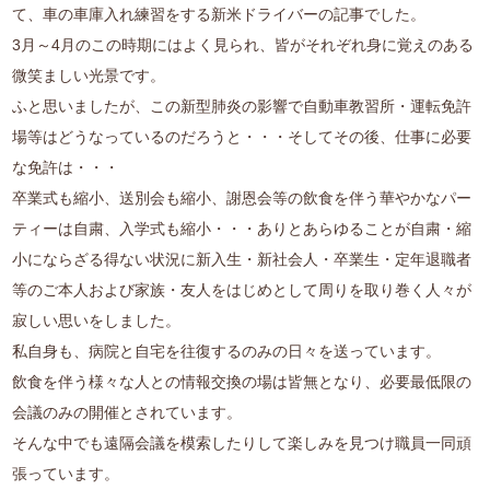
て、車の車庫入れ練習をする新米ドライバーの記事でした。
3月～4月のこの時期にはよく見られ、皆がそれぞれ身に覚えのある
微笑ましい光景です。
ふと思いましたが、この新型肺炎の影響で自動車教習所・運転免許
場等はどうなっているのだろうと・・・そしてその後、仕事に必要
な免許は・・・
卒業式も縮小、送別会も縮小、謝恩会等の飲食を伴う華やかなパー
ティーは自粛、入学式も縮小・・・ありとあらゆることが自粛・縮
小にならざる得ない状況に新入生・新社会人・卒業生・定年退職者
等のご本人および家族・友人をはじめとして周りを取り巻く人々が
寂しい思いをしました。
私自身も、病院と自宅を往復するのみの日々を送っています。
飲食を伴う様々な人との情報交換の場は皆無となり、必要最低限の
会議のみの開催とされています。
そんな中でも遠隔会議を模索したりして楽しみを見つけ職員一同頑
張っています。