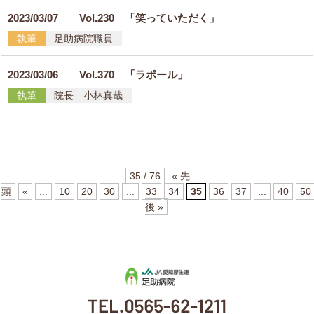
2023/03/07
Vol.230 「笑っていただく」
執筆
足助病院職員
2023/03/06
Vol.370 「ラポール」
執筆
院長 小林真哉
35 / 76
« 先
頭
«
...
10
20
30
...
33
34
35
36
37
...
40
50
後 »