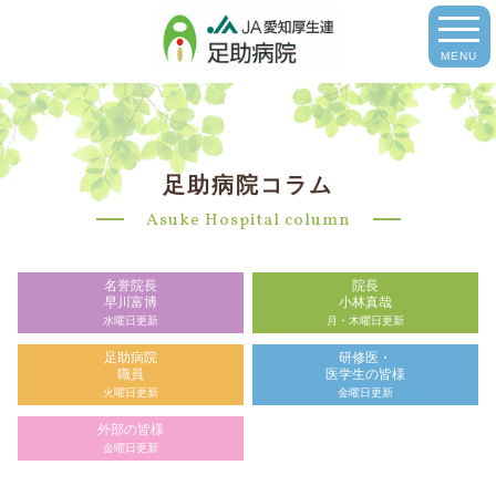
MENU
足助病院コラム
Asuke Hospital column
名誉院長
院長
早川富博
小林真哉
水曜日更新
月・木曜日更新
足助病院
研修医・
職員
医学生の皆様
火曜日更新
金曜日更新
外部の皆様
金曜日更新