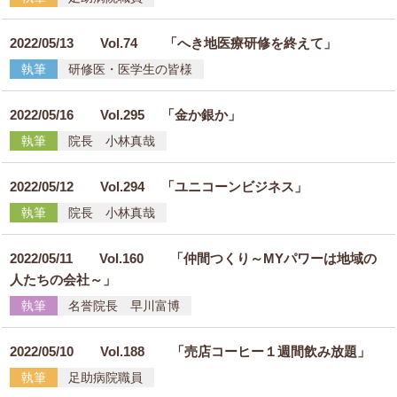
2022/05/13
Vol.74 「へき地医療研修を終えて」
執筆
研修医・医学生の皆様
2022/05/16
Vol.295 「金か銀か」
執筆
院長 小林真哉
2022/05/12
Vol.294 「ユニコーンビジネス」
執筆
院長 小林真哉
2022/05/11
Vol.160 「仲間つくり～MYパワーは地域の
人たちの会社～」
執筆
名誉院長 早川富博
2022/05/10
Vol.188 「売店コーヒー１週間飲み放題」
執筆
足助病院職員