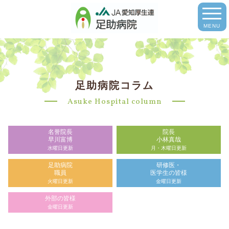
MENU
足助病院コラム
Asuke Hospital column
名誉院長
院長
早川富博
小林真哉
水曜日更新
月・木曜日更新
足助病院
研修医・
職員
医学生の皆様
火曜日更新
金曜日更新
外部の皆様
金曜日更新