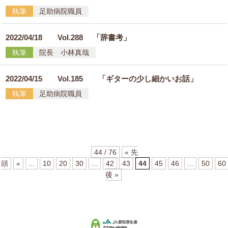
執筆
足助病院職員
2022/04/18
Vol.288 「辞書考」
執筆
院長 小林真哉
2022/04/15
Vol.185 「ギターの少し細かいお話」
執筆
足助病院職員
44 / 76
« 先
頭
«
...
10
20
30
...
42
43
44
45
46
...
50
60
後 »