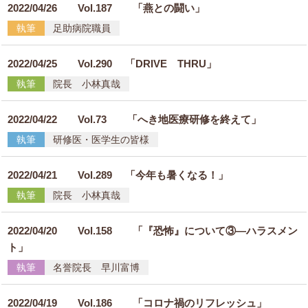
2022/04/26
Vol.187 「燕との闘い」
執筆
足助病院職員
2022/04/25
Vol.290 「DRIVE THRU」
執筆
院長 小林真哉
2022/04/22
Vol.73 「へき地医療研修を終えて」
執筆
研修医・医学生の皆様
2022/04/21
Vol.289 「今年も暑くなる！」
執筆
院長 小林真哉
2022/04/20
Vol.158 「『恐怖』について③―ハラスメン
ト」
執筆
名誉院長 早川富博
2022/04/19
Vol.186 「コロナ禍のリフレッシュ」