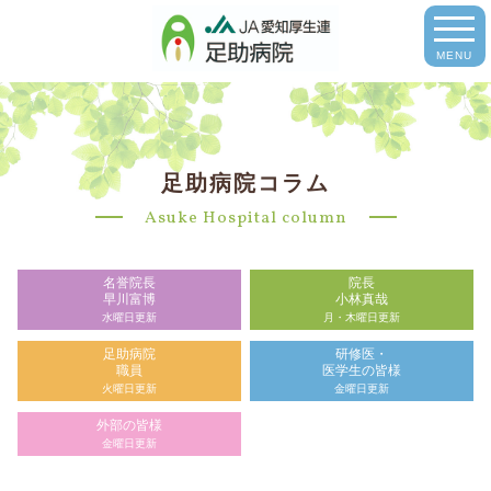
MENU
足助病院コラム
Asuke Hospital column
名誉院長
院長
早川富博
小林真哉
水曜日更新
月・木曜日更新
足助病院
研修医・
職員
医学生の皆様
火曜日更新
金曜日更新
外部の皆様
金曜日更新