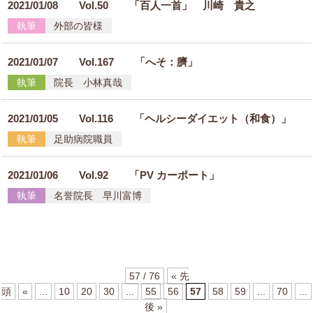
2021/01/08
Vol.50 「百人一首」 川崎 貴之
執筆
外部の皆様
2021/01/07
Vol.167 「へそ：臍」
執筆
院長 小林真哉
2021/01/05
Vol.116 「ヘルシーダイエット（和食）」
執筆
足助病院職員
2021/01/06
Vol.92 「PV カーポート」
執筆
名誉院長 早川富博
57 / 76
« 先
頭
«
...
10
20
30
...
55
56
57
58
59
...
70
...
後 »