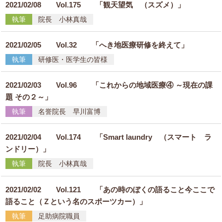
2021/02/08
Vol.175 「観天望気 （スズメ）」
執筆
院長 小林真哉
2021/02/05
Vol.32 「へき地医療研修を終えて」
執筆
研修医・医学生の皆様
2021/02/03
Vol.96 「これからの地域医療④ ～現在の課
題 その２～」
執筆
名誉院長 早川富博
2021/02/04
Vol.174 「Smart laundry （スマート ラ
ンドリー）」
執筆
院長 小林真哉
2021/02/02
Vol.121 「あの時のぼくの語ること今ここで
語ること（Ｚという名のスポーツカー）」
執筆
足助病院職員