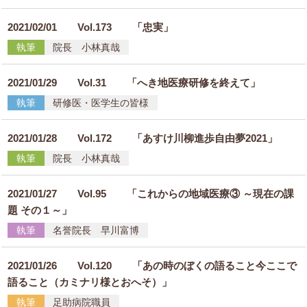
2021/02/01
Vol.173 「忠実」
執筆
院長 小林真哉
2021/01/29
Vol.31 「へき地医療研修を終えて」
執筆
研修医・医学生の皆様
2021/01/28
Vol.172 「あすけ川柳進歩自由夢2021」
執筆
院長 小林真哉
2021/01/27
Vol.95 「これからの地域医療③ ～現在の課
題 その１～」
執筆
名誉院長 早川富博
2021/01/26
Vol.120 「あの時のぼくの語ること今ここで
語ること（カミナリ様とおへそ）」
執筆
足助病院職員